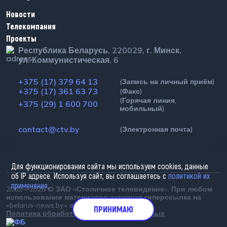
Новости
Телекомпания
Проекты
Республика Беларусь, 220029, г. Минск,
ул. Коммунистическая, 6
+375 (17) 379 64 13
(Запись на личный приём)
+375 (17) 361 63 73
(Факс)
+375 (29) 1 600 700
(Горячая линия, мобильный)
contact@ctv.by
(Электронная почта)
Для функционирования сайта мы используем cookies, данные
об IP адресе. Используя сайт, вы соглашаетесь с
политикой их
применения
.
2002—2026 © ЗАО «Столичное телевидение». При любом
использовании материалов активная гиперссылка на
«belarus-news.by» обязательна.
ПРИНИМАЮ
Политика обработки персональных данных