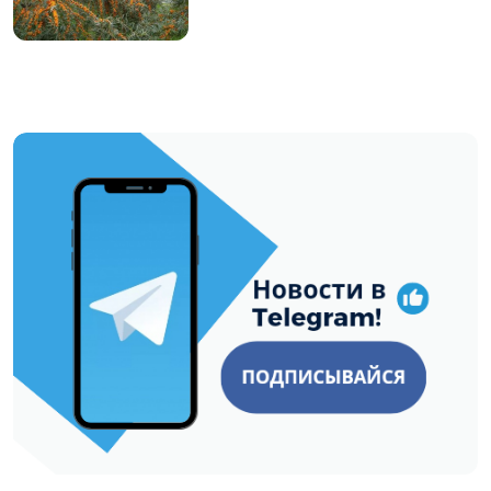
https://t.me/minskctvby