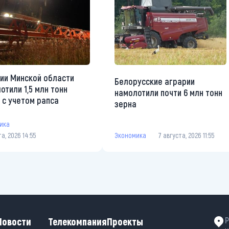
ии Минской области
Белорусские аграрии
отили 1,5 млн тонн
намолотили почти 6 млн тонн
 с учетом рапса
зерна
ика
та, 2026 14:55
Экономика
7 августа, 2026 11:55
Новости
Телекомпания
Проекты
Р