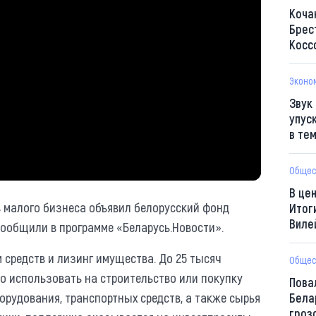
Коча
Брес
Косс
Эконо
Звук
упус
в те
Общес
В це
 малого бизнеса объявил белорусский фонд
Итог
Виле
ообщили в программе «Беларусь.Новости».
 средств и лизинг имущества. До 25 тысяч
Общес
но использовать на строительство или покупку
Пова
орудования, транспортных средств, а также сырья
Бела
гроз