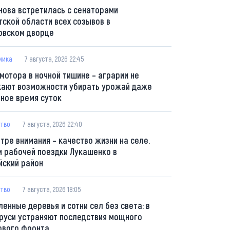
нова встретилась с сенаторами
тской области всех созывов в
овском дворце
мика
7 августа, 2026 22:45
 мотора в ночной тишине – аграрии не
кают возможности убирать урожай даже
мное время суток
тво
7 августа, 2026 22:40
нтре внимания – качество жизни на селе.
и рабочей поездки Лукашенко в
йский район
тво
7 августа, 2026 18:05
ленные деревья и сотни сел без света: в
руси устраняют последствия мощного
ового фронта