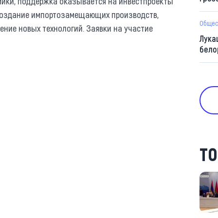
мики, поддержка оказывается на инвестпроекты
 создание импортозамещающих производств,
Общес
ение новых технологий. Заявки на участие
Лука
бело
ТО