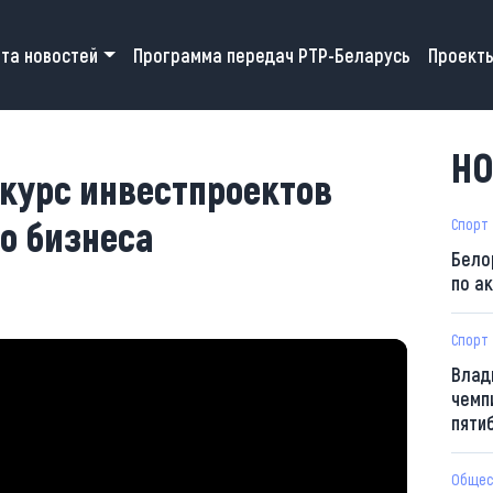
 navigation
та новостей
Программа передач РТР-Беларусь
Проект
НО
курс инвестпроектов
о бизнеса
Спорт
Бело
по а
Спорт
Влад
чемп
пяти
Общес