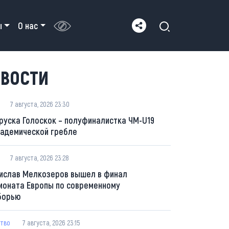
ы
О нас
ВОСТИ
7 августа, 2026 23:30
руска Голоскок – полуфиналистка ЧМ-U19
кадемической гребле
7 августа, 2026 23:28
ислав Мелкозеров вышел в финал
ионата Европы по современному
борью
тво
7 августа, 2026 23:15