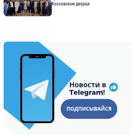
Коссовском дворце
https://t.me/minskctvby