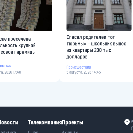
Спасал родителей «от
ске пресечена
тюрьмы» – школьник вынес
льность крупной
из квартиры 200 тыс
совой пирамиды
долларов
ествия
Происшествия
та, 2026 17:48
5 августа, 2026 14:45
Новости
Телекомпания
Проекты
Р
у
Политика
О нас
Акценты