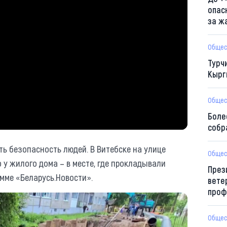
опас
за ж
Общес
Турч
Кырг
Общес
Боле
собр
ть безопасность людей. В Витебске на улице
Общес
у жилого дома – в месте, где прокладывали
През
мме «Беларусь.Новости».
вете
проф
Общес