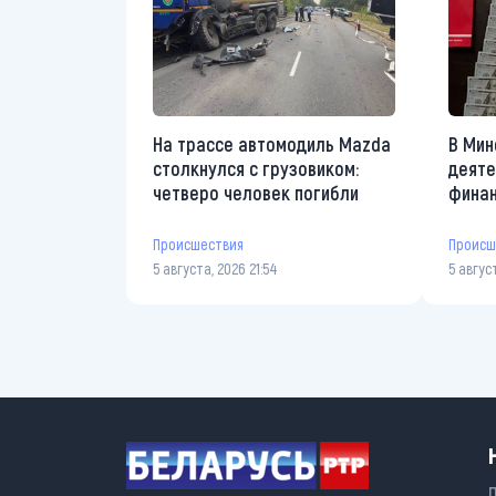
На трассе автомодиль Mazda
В Мин
столкнулся с грузовиком:
деяте
четверо человек погибли
финан
Происшествия
Происш
5 августа, 2026 21:54
5 авгус