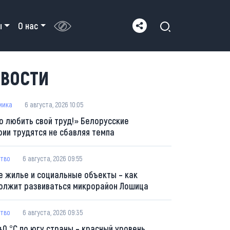
ы
О нас
ВОСТИ
мика
6 августа, 2026 10:05
о любить свой труд!» Белорусские
рии трудятся не сбавляя темпа
тво
6 августа, 2026 09:55
е жилье и социальные объекты – как
олжит развиваться микрорайон Лошица
тво
6 августа, 2026 09:35
40 °С по югу страны – красный уровень