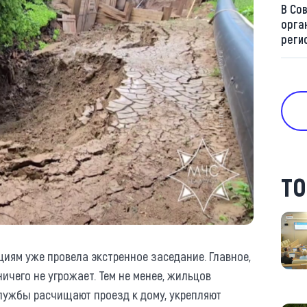
В Со
орга
реги
ТО
иям уже провела экстренное заседание. Главное,
ичего не угрожает. Тем не менее, жильцов
службы расчищают проезд к дому, укрепляют