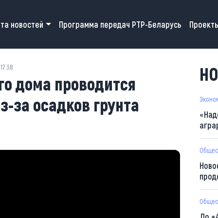
 navigation
та новостей
Программа передач РТР-Беларусь
Проект
17:38
НО
го дома проводится
з-за осадков грунта
Эконо
«Над
агра
Общес
Ново
прод
Общес
До +