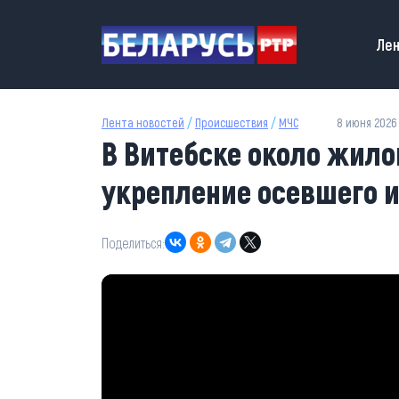
Перейти к основному содержанию
Main
Лен
Лента новостей
/
Происшествия
/
МЧС
8 июня 2026 
В Витебске около жило
укрепление осевшего и
Поделиться: