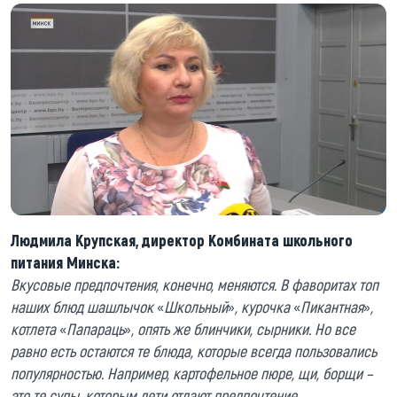
Людмила Крупская, директор Комбината школьного
питания Минска:
Вкусовые предпочтения, конечно, меняются. В фаворитах топ
наших блюд шашлычок
«
Школьный
»
, курочка
«
Пикантная
»
,
котлета
«
Папараць
»
, опять же блинчики, сырники. Но все
равно есть остаются те блюда, которые всегда пользовались
популярностью. Например, картофельное пюре, щи, борщи –
это те супы, которым дети отдают предпочтение.