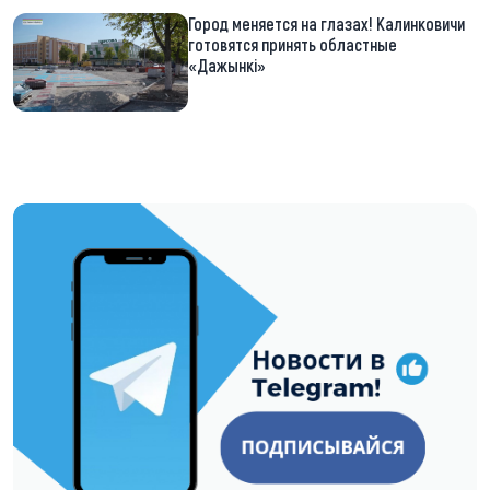
Город меняется на глазах! Калинковичи
готовятся принять областные
«Дажынкі»
https://t.me/minskctvby