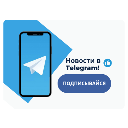
https://t.me/minskctvby