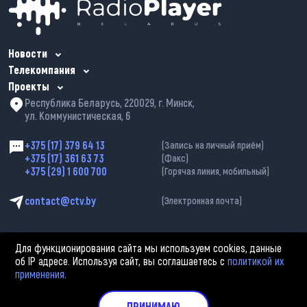
Новости
Телекомпания
Проекты
Республика Беларусь, 220029, г. Минск,
ул. Коммунистическая, 6
+375 (17) 379 64 13
(Запись на личный приём)
+375 (17) 361 63 73
(Факс)
+375 (29) 1 600 700
(Горячая линия, мобильный)
contact@ctv.by
(Электронная почта)
Для функционирования сайта мы используем cookies, данные
об IP адресе. Используя сайт, вы соглашаетесь с
политикой их
применения
.
2002—2026 © ЗАО «Столичное телевидение». При любом использовании
материалов активная гиперссылка на «belarus-news.by» обязательна.
Политика обработки персональных данных
ПРИНИМАЮ