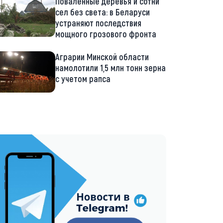
Поваленные деревья и сотни
сел без света: в Беларуси
устраняют последствия
мощного грозового фронта
Аграрии Минской области
намолотили 1,5 млн тонн зерна
с учетом рапса
://t.me/minskctvby