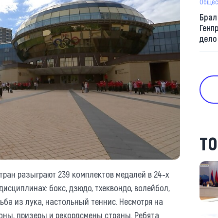
Общес
Брал
Генп
дело
ТО
стран разыграют 239 комплектов медалей в 24-х
дисциплинах: бокс, дзюдо, тхеквондо, волейбол,
ьба из лука, настольный теннис. Несмотря на
оны, призеры и рекордсмены страны. Ребята