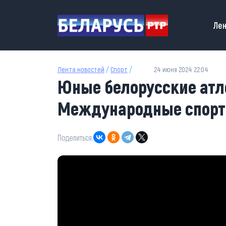
Перейти к основному содержанию
Main
Лен
Лента новостей
/
Спорт
/
24 июня 2024 22:04
Юные белорусские атле
Международные спорт
Поделиться: