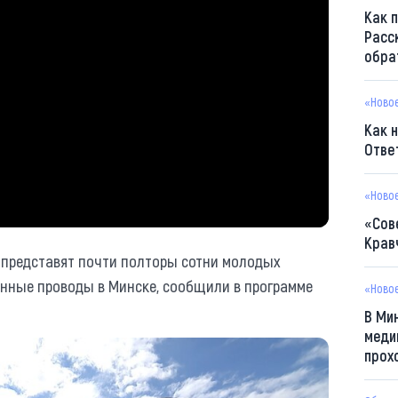
Как 
Расс
обра
«Ново
Как 
Отве
«Ново
«Сов
Крав
у представят почти полторы сотни молодых
енные проводы в Минске, сообщили в программе
«Ново
В Ми
меди
прох