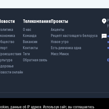
Новости
Телекомпания
Проекты
Р
у
Политика
О нас
Акценты
Экономика
Команда
Рецепт настоящего белоруса
+
+
Общество
Вакансии
Новое утро
+
Спорт
Контакты
Есть девчонка одна
Происшествия
Теги
Мисс Минск
Культура
Обратная связь
Здоровье
Новости онлайн
спользовании материалов активная гиперссылка на «belarus-news.by» обяз
kies, данные об IP адресе. Используя сайт, вы соглашаетесь