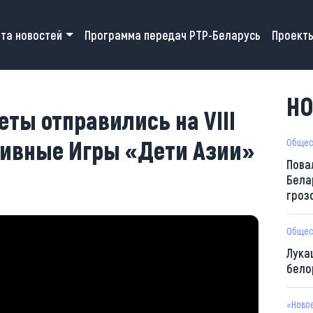
 navigation
та новостей
Программа передач РТР-Беларусь
Проект
НО
ты отправились на VIII
ивные Игры «Дети Азии»
Общес
Пова
Бела
гроз
Общес
Лука
бело
«Ново