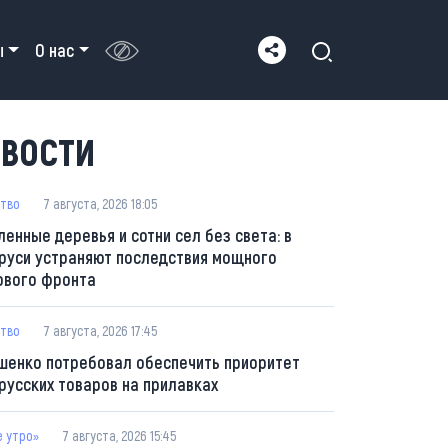
ы
О нас
ВОСТИ
тво
7 августа, 2026 18:05
ленные деревья и сотни сел без света: в
руси устраняют последствия мощного
ового фронта
тво
7 августа, 2026 17:45
шенко потребовал обеспечить приоритет
русских товаров на прилавках
е утро»
7 августа, 2026 15:45