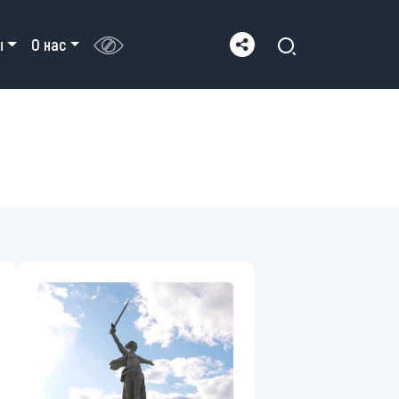
ы
О нас