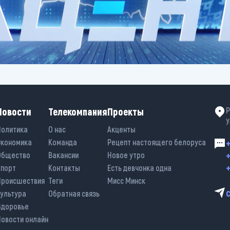
Новости
Телекомпания
Проекты
Р
у
Политика
О нас
Акценты
Экономика
Команда
Рецепт настоящего белоруса
+
+
Общество
Вакансии
Новое утро
+
Спорт
Контакты
Есть девчонка одна
Происшествия
Теги
Мисс Минск
Культура
Обратная связь
Здоровье
Новости онлайн