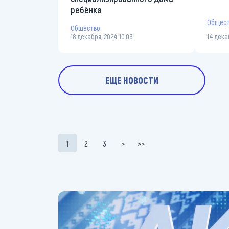
ребёнка
Общес
Общество
18 декабря, 2024 10:03
14 дека
ЕЩЕ НОВОСТИ
Нумерация страниц
1
2
3
>
>>
Текущая страница
Page
Page
Следующая страница
Последняя страница
https://belarus-news.by/akcenty