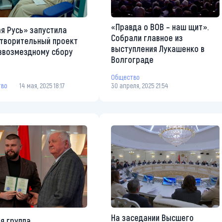
«Правда о ВОВ – наш щит».
я Русь» запустила
Собрали главное из
творительный проект
выступления Лукашенко в
звозмездному сбору
Волгограде
Общество
тво
14 мая, 2025 18:17
30 апреля, 2025 21:54
На заседании Высшего
я группа