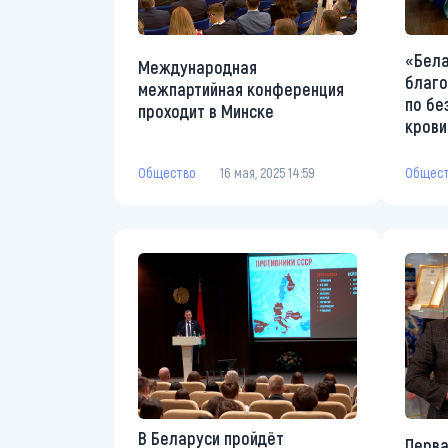
«Бела
Международная
благо
межпартийная конференция
по бе
проходит в Минске
крови
Общес
Общество
16 мая, 2025 14:59
В Беларуси пройдёт
Перва