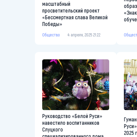
масштабный
образ
просветительский проект
«Знак
«Бессмертная слава Великой
обуче
Победы»
Общес
Общество
4 апреля, 2025 21:22
Руководство «Белой Руси»
Гуман
навестило воспитанников
Руси»
Слуцкого
2025 
специализированного дома