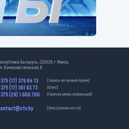
еспублика Беларусь, 220029, г. Минск,
л. Коммунистическая, 6
375 (17) 379 64 13
(Запись на личный приём)
375 (17) 361 63 73
(Факс)
375 (29) 1 600 700
(Горячая линия, мобильный)
contact@ctv.by
(Электронная почта)