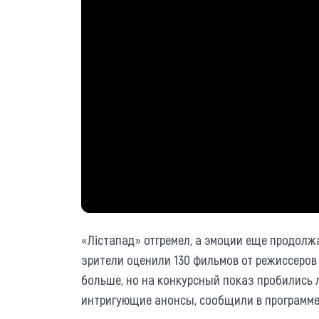
«Лiстапад» отгремел, а эмоции еще продолжа
зрители оценили 130 фильмов от режиссеров 
больше, но на конкурсный показ пробились 
интригующие анонсы, сообщили в программе