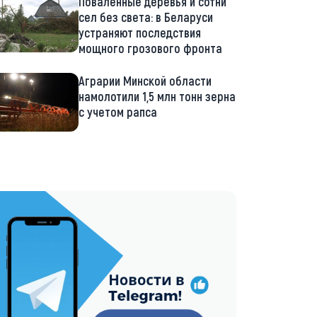
Поваленные деревья и сотни
сел без света: в Беларуси
устраняют последствия
мощного грозового фронта
Аграрии Минской области
намолотили 1,5 млн тонн зерна
с учетом рапса
://t.me/minskctvby