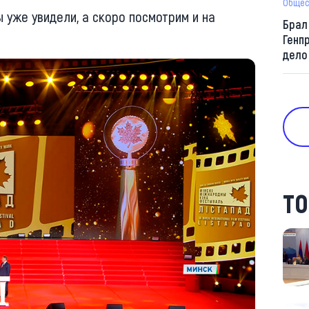
Общес
 уже увидели, а скоро посмотрим и на
Брал
Генп
дело
ТО