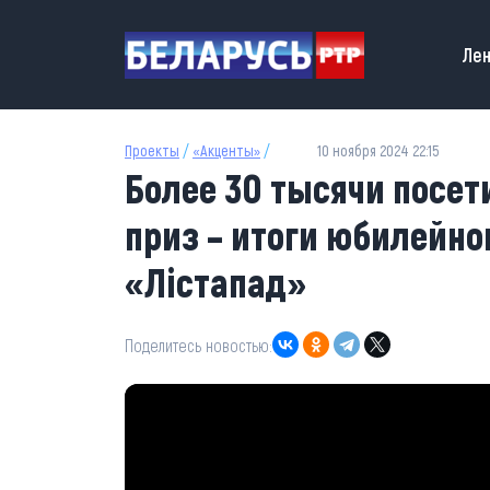
Перейти к основному содержанию
Main
Лен
Проекты
/
«Акценты»
/
10 ноября 2024 22:15
Более 30 тысячи посет
приз – итоги юбилейно
«Лістапад»
Поделитесь новостью: