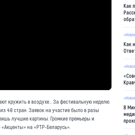
Как 
Расс
обра
«Ново
Как 
Отве
«Ново
«Сов
Крав
«Ново
ют кружить в воздухе... За фестивальную неделю
В Ми
из 48 стран. Заявок на участие было в разы
меди
лишь лучшие картины. Громкие премьеры и
прох
 «Акценты» на «РТР-Беларусь».