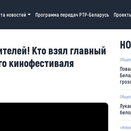
 navigation
та новостей
Программа передач РТР-Беларусь
Проект
НО
ителей! Кто взял главный
го кинофестиваля
Общес
Пова
Бела
гроз
Общес
Лука
бело
«Ново