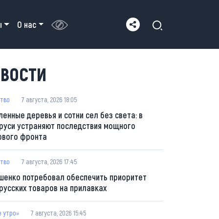
ы
О нас
ВОСТИ
тво
7 августа, 2026 18:05
ленные деревья и сотни сел без света: в
руси устраняют последствия мощного
ового фронта
тво
7 августа, 2026 17:45
шенко потребовал обеспечить приоритет
русских товаров на прилавках
е утро»
7 августа, 2026 15:45