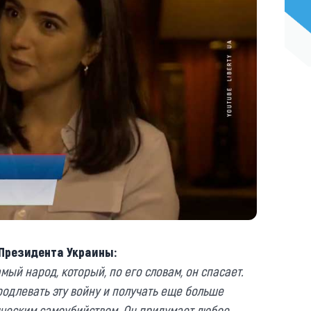
Президента Украины:
амый народ, который, по его словам, он спасает.
родлевать эту войну и получать еще больше
ическим самоубийством. Он придумает любое