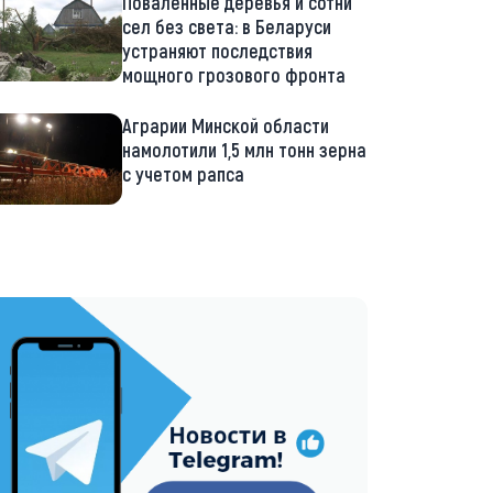
Поваленные деревья и сотни
сел без света: в Беларуси
устраняют последствия
мощного грозового фронта
Аграрии Минской области
намолотили 1,5 млн тонн зерна
с учетом рапса
://t.me/minskctvby