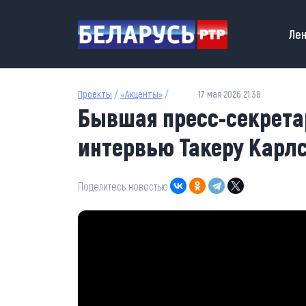
Перейти к основному содержанию
Main
Лен
Проекты
/
«Акценты»
/
17 мая 2026 21:38
Бывшая пресс-секрета
интервью Такеру Карл
Поделитесь новостью: