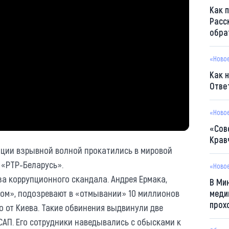
Как 
Расс
обра
«Ново
Как 
Отве
«Ново
«Сов
Крав
ации взрывной волной прокатились в мировой
 «РТР-Беларусь».
«Ново
за коррупционного скандала. Андрея Ермака,
В Ми
ом», подозревают в «отмывании» 10 миллионов
меди
прох
о от Киева. Такие обвинения выдвинули две
САП. Его сотрудники наведывались с обысками к