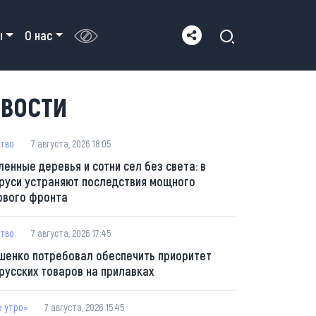
ы
О нас
ВОСТИ
тво
7 августа, 2026 18:05
ленные деревья и сотни сел без света: в
руси устраняют последствия мощного
ового фронта
тво
7 августа, 2026 17:45
шенко потребовал обеспечить приоритет
русских товаров на прилавках
е утро»
7 августа, 2026 15:45