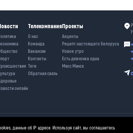
Новости
Телекомпания
Проекты
Р
у
Политика
О нас
Акценты
Экономика
Команда
Рецепт настоящего белоруса
+
+
Общество
Вакансии
Новое утро
+
Спорт
Контакты
Есть девчонка одна
Происшествия
Теги
Мисс Минск
Культура
Обратная связь
Здоровье
Новости онлайн
kies, данные об IP адресе. Используя сайт, вы соглашаетесь
спользовании материалов активная гиперссылка на «belarus-news.by» обяз