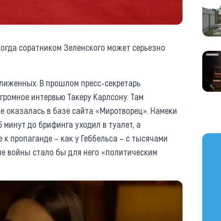
екогда соратником Зеленского может серьезно
лиженных. В прошлом пресс-секретарь
громное интервью Такеру Карлсону. Там
же оказалась в базе сайта «Миротворец». Намеки
 минут до брифинга уходил в туалет, а
к пропаганде – как у Геббельса – с тысячами
https
ие войны стало бы для него «политическим