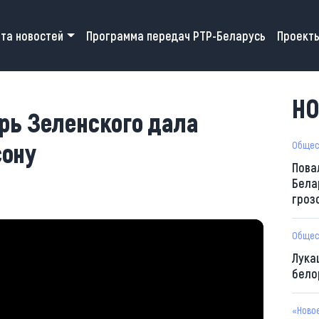
 navigation
та новостей
Программа передач РТР-Беларусь
Проект
НО
рь Зеленского дала
сону
Общес
Пова
Бела
гроз
Общес
Лука
бело
«Ново