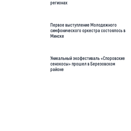
регионах
Первое выступление Молодежного
симфонического оркестра состоялось в
Минске
Уникальный экофестиваль «Споровские
сенокосы» прошел в Березовском
районе
https://t.me/minskctvby