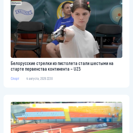
Белорусские стрелки из пистолета стали шестыми на
старте первенства континента – U23
Спорт
4 августа, 2026 22:30