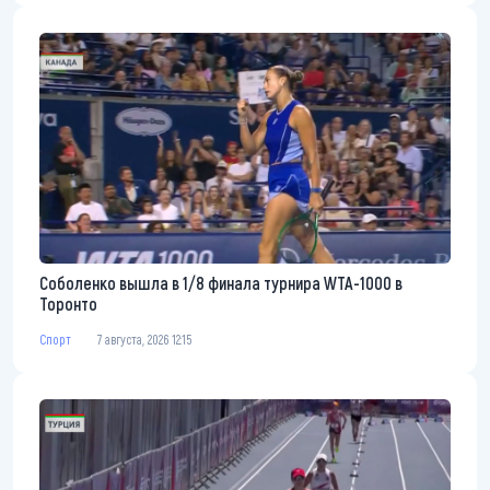
Соболенко вышла в 1/8 финала турнира WTA-1000 в
Торонто
Спорт
7 августа, 2026 12:15