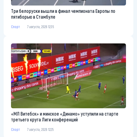
Три белоруски вышли в финал чемпионата Европы по
пятиборью в Стамбуле
Спорт
7 августа, 2026 12:35
«МЛ Витебск» и минское «Динамо» уступили на старте
третьего круга Лиги конференций
Спорт
7 августа, 2026 12:25