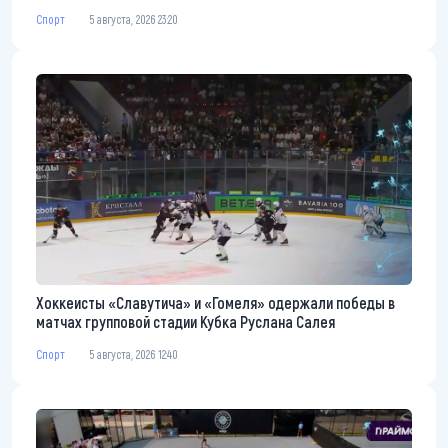
Спорт
5 августа, 2026 23:20
Хоккеисты «Славутича» и «Гомеля» одержали победы в
матчах групповой стадии Кубка Руслана Салея
Спорт
5 августа, 2026 12:40