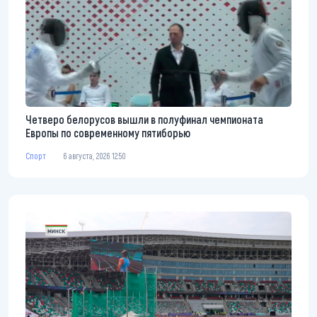
Четверо белорусов вышли в полуфинал чемпионата
Европы по современному пятиборью
Спорт
6 августа, 2026 12:50