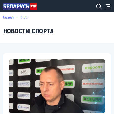
Перейти к основному содержанию
СТРОКА НАВИГАЦИИ
Главная
Спорт
НОВОСТИ СПОРТА