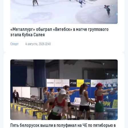
«Металлург» обыграл «Витебск» в матче группового
этапа Кубка Салея
Спорт
4 августа, 2026 22:40
Пять белорусок вышли в полуфинал на ЧЕ по пятиборью в