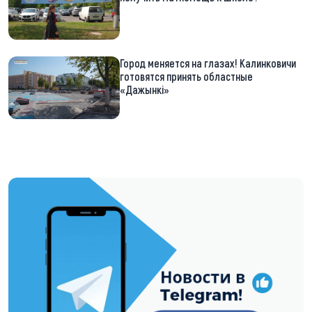
Город меняется на глазах! Калинковичи
готовятся принять областные
«Дажынкі»
https://t.me/minskctvby