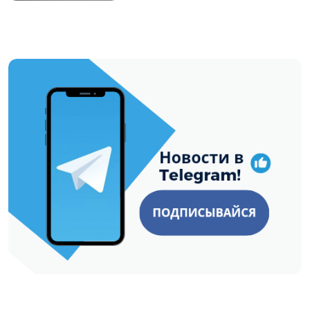
https://t.me/minskctvby