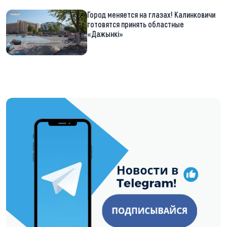
Город меняется на глазах! Калинковичи
готовятся принять областные
«Дажынкі»
https://t.me/minskctvby