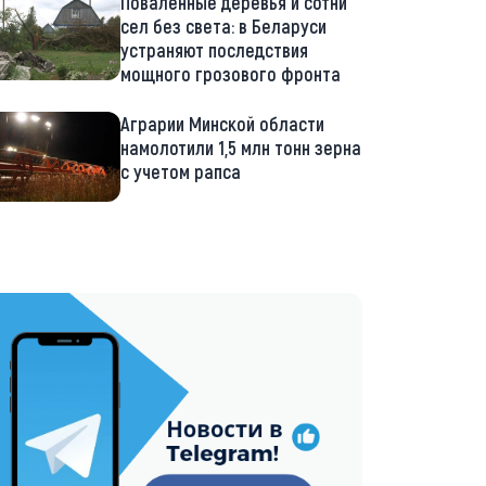
Поваленные деревья и сотни
сел без света: в Беларуси
устраняют последствия
мощного грозового фронта
Аграрии Минской области
намолотили 1,5 млн тонн зерна
с учетом рапса
://t.me/minskctvby