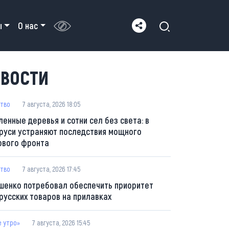
ы
О нас
ВОСТИ
тво
7 августа, 2026 18:05
ленные деревья и сотни сел без света: в
руси устраняют последствия мощного
ового фронта
тво
7 августа, 2026 17:45
шенко потребовал обеспечить приоритет
русских товаров на прилавках
е утро»
7 августа, 2026 15:45