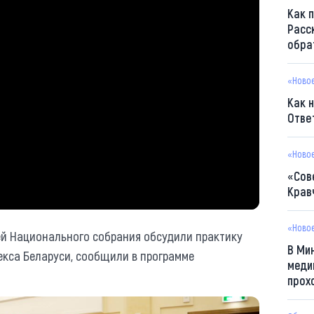
Как 
Расс
обра
«Ново
Как 
Отве
«Ново
«Сов
Крав
«Ново
ей Национального собрания обсудили практику
В Ми
екса Беларуси, сообщили в программе
меди
прох