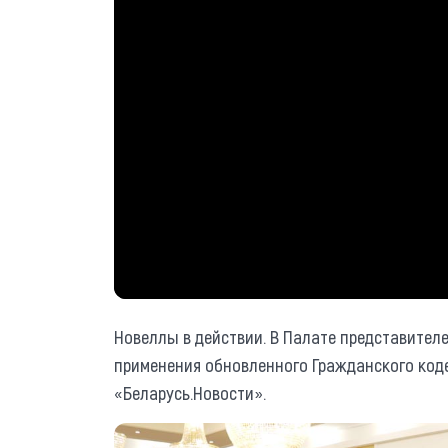
Новеллы в действии. В Палате представител
применения обновленного Гражданского код
«Беларусь.Новости».