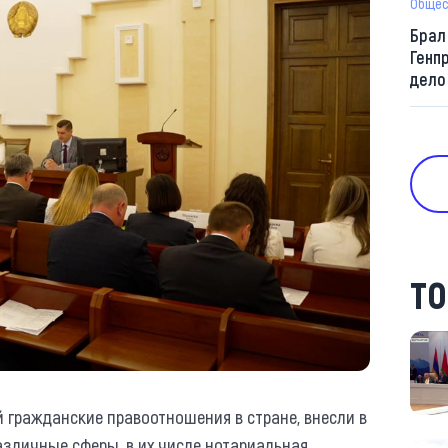
Общес
Брал
Генп
дело
ТО
 гражданские правоотношения в стране, внесли в
азличные сферы, в их числе нотариальная