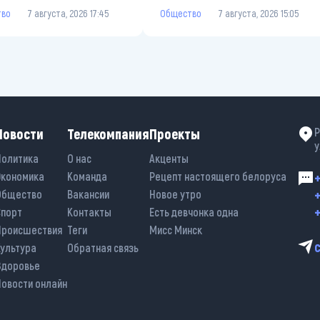
тво
7 августа, 2026 17:45
Общество
7 августа, 2026 15:05
Новости
Телекомпания
Проекты
Р
у
Политика
О нас
Акценты
Экономика
Команда
Рецепт настоящего белоруса
+
+
Общество
Вакансии
Новое утро
+
Спорт
Контакты
Есть девчонка одна
Происшествия
Теги
Мисс Минск
Культура
Обратная связь
Здоровье
Новости онлайн