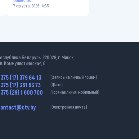
Общество
7 августа, 2026 14:35
еспублика Беларусь, 220029, г. Минск,
л. Коммунистическая, 6
375 (17) 379 64 13
(Запись на личный приём)
375 (17) 361 63 73
(Факс)
375 (29) 1 600 700
(Горячая линия, мобильный)
contact@ctv.by
(Электронная почта)