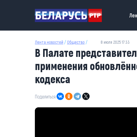
Перейти к основному содержанию
Main
Лен
Лента новостей
/
Общество
/
8 июля 2025 17:33
В Палате представите
применения обновлённ
кодекса
Поделиться: