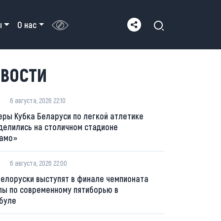
ы
О нас
ВОСТИ
6 августа, 2026 22:10
еры Кубка Беларуси по легкой атлетике
делились на столичном стадионе
амо»
6 августа, 2026 22:00
белоруски выступят в финале чемпионата
пы по современному пятиборью в
буле