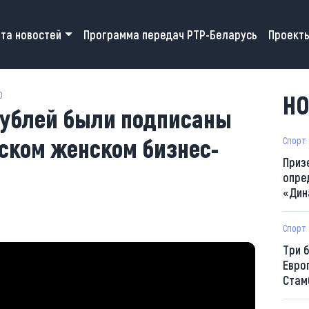
 navigation
та новостей
Программа передач РТР-Беларусь
Проект
0
НО
 рублей были подписаны
кском женском бизнес-
Спорт
Приз
опре
«Дин
Спорт
Три 
Евро
Стам