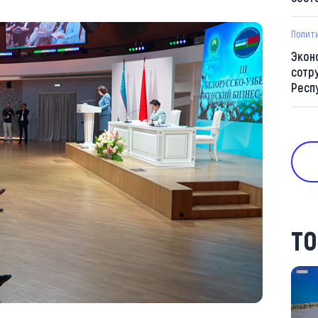
Полит
Экон
сотр
Респ
ТО