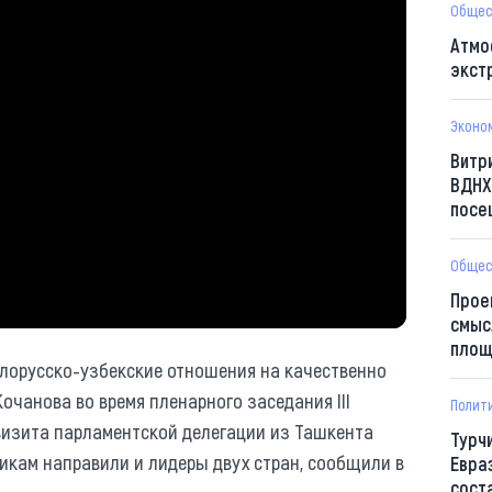
Общес
Атмо
экст
Эконо
Витр
ВДНХ
посе
Общес
Прое
смыс
площ
лорусско-узбекские отношения на качественно
Кочанова во время пленарного заседания III
Полит
визита парламентской делегации из Ташкента
Турч
никам направили и лидеры двух стран, сообщили в
Евра
сост