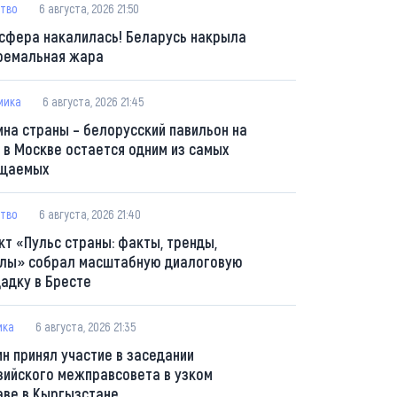
тво
6 августа, 2026 21:50
сфера накалилась! Беларусь накрыла
ремальная жара
мика
6 августа, 2026 21:45
ина страны – белорусский павильон на
 в Москве остается одним из самых
щаемых
тво
6 августа, 2026 21:40
кт «Пульс страны: факты, тренды,
лы» собрал масштабную диалоговую
адку в Бресте
ика
6 августа, 2026 21:35
ин принял участие в заседании
зийского межправсовета в узком
аве в Кыргызстане